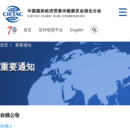
首页
贸仲智慧平台
English
首页
重要通知
重要通知
在线公告
详情