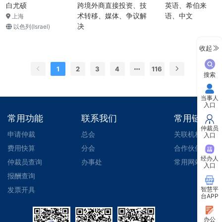
白尤硕
跨境外商直接投资、技
英语、希伯来
术转移、媒体、争议解
语、中文
上海
决
以色列(Israel)
收起
1
2
3
4
116
搜索
当事人
入口
常用功能
联系我们
常用链接
仲裁员
申请仲裁
总会
关联机构
入口
费用快算
分会
合作伙伴
经办人
仲裁员查询
办事处
常用网站
入口
报酬查询
智慧平
发票开具
台APP
办公