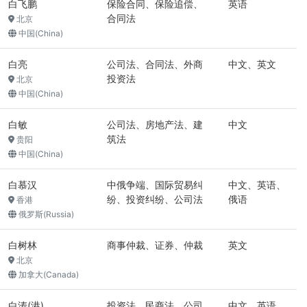
白飞鹏
保险合同、保险追偿、
英语
合同法
北京
中国(China)
白亮
公司法、合同法、外商
中文、英文
投资法
北京
中国(China)
白敏
公司法、房地产法、建
中文
筑法
贵阳
中国(China)
白慕汉
中俄争端、国际贸易纠
中文、英语、
纷、投资纠纷、公司法
俄语
香港
俄罗斯(Russia)
白树林
商事仲裁、证券、仲裁
英文
北京
加拿大(Canada)
白涛(港)
投资法、民商法、公司
中文、英语