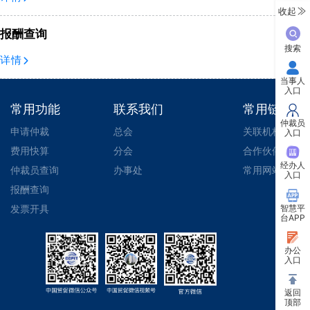
收起
报酬查询
搜索
详情
当事人
入口
常用功能
联系我们
常用链接
仲裁员
申请仲裁
总会
关联机构
入口
费用快算
分会
合作伙伴
经办人
仲裁员查询
办事处
常用网站
入口
报酬查询
智慧平
发票开具
台APP
办公
入口
返回
顶部