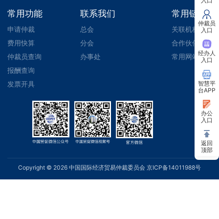
入口
常用功能
联系我们
常用链接
仲裁员
申请仲裁
总会
关联机构
入口
费用快算
分会
合作伙伴
经办人
仲裁员查询
办事处
常用网站
入口
报酬查询
智慧平
发票开具
台APP
办公
入口
返回
顶部
Copyright ©
2026
中国国际经济贸易仲裁委员会
京ICP备14011988号