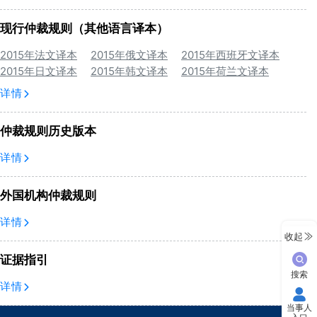
现行仲裁规则（其他语言译本）
2015年法文译本
2015年俄文译本
2015年西班牙文译本
2015年日文译本
2015年韩文译本
2015年荷兰文译本
详情
仲裁规则历史版本
详情
外国机构仲裁规则
详情
收起
证据指引
搜索
详情
当事人