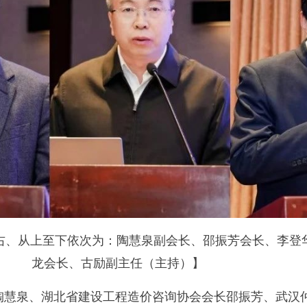
右、从上至下依次为：陶慧泉副会长、邵振芳会长、李登
龙会长、古励副主任（主持）】
陶慧泉、湖北省建设工程造价咨询协会会长邵振芳、武汉