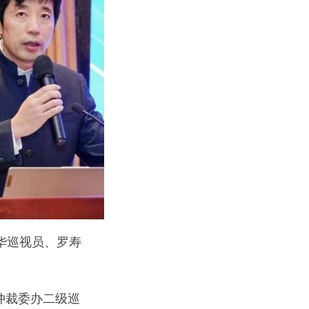
华巡视员、罗寿
仲裁委办二级巡